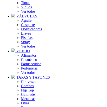
Tintas
Vinilos
Ver todos
VÁLVULAS
Agrafe
Casquete
Dosificadores
Llaves
Pistolas
Spray
Ver todos
VIDRÍO
Alimentos
Cosmético
Farmaceutico
Perfumería
Ver todos
TAPAS Y TAPONES
Convexas
Corchos
Flip Top
Gatorade
Metalicas
Otras