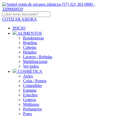
COTIZAR AHORA
INICIO
ALIMENTOS
Bomboneras
Botellon
Cubetas
Helados
Lacteos / Bebidas
Multifuncional
Ver todos
COSMÉTICA
Airles
Cajas / Pomos
Colapsibles
Espuma
Estuches
Goteros
Multiusos
Perfumeros
Potes