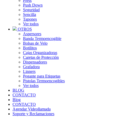
Press
Push Down
Seguridad
Sencilla
Tapones
Ver todos
OTROS
Aspersores
Banda Termoencogible
Bolsas de Velo
Botilitos
Cajas Organizadoras
Caretas de Protección
Dispensadores
Grafadora
Linners
Pegante para Etiquetas
Pistolas Termoencogibles
Ver todos
BLOG
CONTACTO
Blog
CONTACTO
Agendar Videollamada
Soporte y Reclamaciones