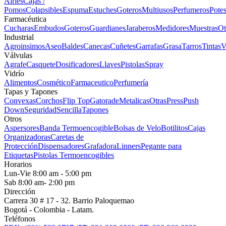
Airles
Cajas /
Pomos
Colapsibles
Espuma
Estuches
Goteros
Multiusos
Perfumeros
Pote
Farmacéutica
Cucharas
Embudos
Goteros
Guardianes
Jaraberos
Medidores
Muestras
Ot
Industrial
Agroinsimos
Aseo
Baldes
Canecas
Cuñetes
Garrafas
Grasa
Tarros
Tintas
V
Válvulas
Agrafe
Casquete
Dosificadores
Llaves
Pistolas
Spray
Vidrío
Alimentos
Cosmético
Farmaceutico
Perfumería
Tapas y Tapones
Convexas
Corchos
Flip Top
Gatorade
Metalicas
Otras
Press
Push
Down
Seguridad
Sencilla
Tapones
Otros
Aspersores
Banda Termoencogible
Bolsas de Velo
Botilitos
Cajas
Organizadoras
Caretas de
Protección
Dispensadores
Grafadora
Linners
Pegante para
Etiquetas
Pistolas Termoencogibles
Horarios
Lun-Vie 8:00 am - 5:00 pm
Sab 8:00 am- 2:00 pm
Dirección
Carrera 30 # 17 - 32. Barrio Paloquemao
Bogotá - Colombia - Latam.
Teléfonos