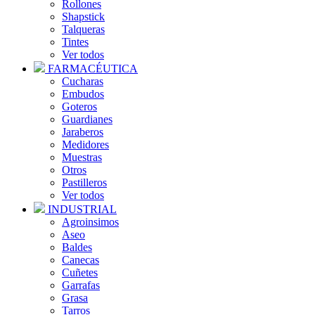
Rollones
Shapstick
Talqueras
Tintes
Ver todos
FARMACÉUTICA
Cucharas
Embudos
Goteros
Guardianes
Jaraberos
Medidores
Muestras
Otros
Pastilleros
Ver todos
INDUSTRIAL
Agroinsimos
Aseo
Baldes
Canecas
Cuñetes
Garrafas
Grasa
Tarros