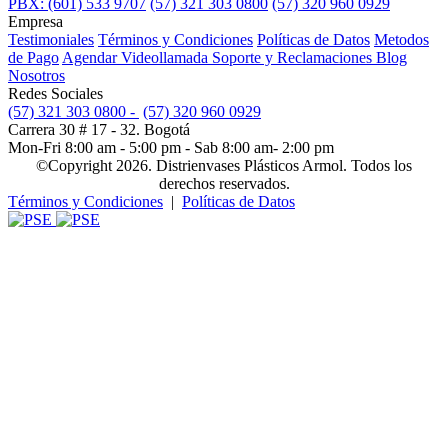
PBX: (601) 533 9707
(57) 321 303 0800
(57) 320 960 0929
Empresa
Testimoniales
Términos y Condiciones
Políticas de Datos
Metodos
de Pago
Agendar Videollamada
Soporte y Reclamaciones
Blog
Nosotros
Redes Sociales
(57) 321 303 0800 -
(57) 320 960 0929
Carrera 30 # 17 - 32. Bogotá
Mon-Fri 8:00 am - 5:00 pm - Sab 8:00 am- 2:00 pm
©Copyright 2026. Distrienvases Plásticos Armol. Todos los
derechos reservados.
Términos y Condiciones
|
Políticas de Datos