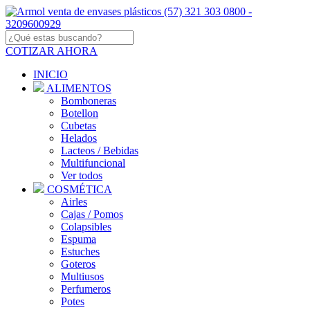
COTIZAR AHORA
INICIO
ALIMENTOS
Bomboneras
Botellon
Cubetas
Helados
Lacteos / Bebidas
Multifuncional
Ver todos
COSMÉTICA
Airles
Cajas / Pomos
Colapsibles
Espuma
Estuches
Goteros
Multiusos
Perfumeros
Potes