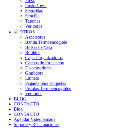
Press
Push Down
Seguridad
Sencilla
Tapones
Ver todos
OTROS
Aspersores
Banda Termoencogible
Bolsas de Velo
Botilitos
Cajas Organizadoras
Caretas de Protección
Dispensadores
Grafadora
Linners
Pegante para Etiquetas
Pistolas Termoencogibles
Ver todos
BLOG
CONTACTO
Blog
CONTACTO
Agendar Videollamada
Soporte y Reclamaciones