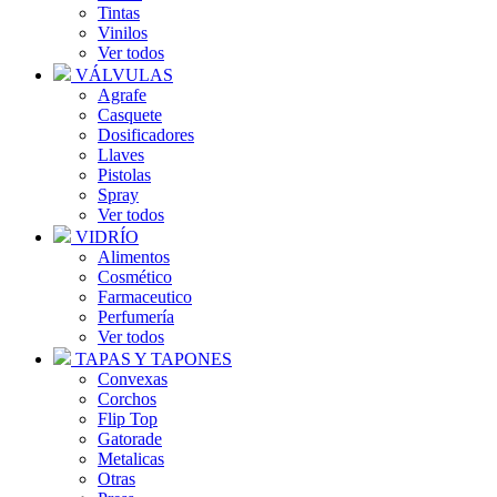
Tintas
Vinilos
Ver todos
VÁLVULAS
Agrafe
Casquete
Dosificadores
Llaves
Pistolas
Spray
Ver todos
VIDRÍO
Alimentos
Cosmético
Farmaceutico
Perfumería
Ver todos
TAPAS Y TAPONES
Convexas
Corchos
Flip Top
Gatorade
Metalicas
Otras