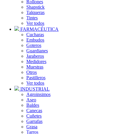
Rollones
Shapstick
Talqueras
Tintes
Ver todos
FARMACÉUTICA
Cucharas
Embudos
Goteros
Guardianes
Jaraberos
Medidores
Muestras
Otros
Pastilleros
Ver todos
INDUSTRIAL
Agroinsimos
Aseo
Baldes
Canecas
Cuñetes
Garrafas
Grasa
Tarros