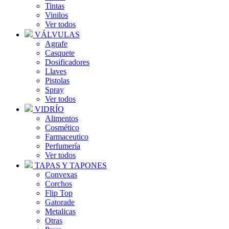
Tintas
Vinilos
Ver todos
VÁLVULAS
Agrafe
Casquete
Dosificadores
Llaves
Pistolas
Spray
Ver todos
VIDRÍO
Alimentos
Cosmético
Farmaceutico
Perfumería
Ver todos
TAPAS Y TAPONES
Convexas
Corchos
Flip Top
Gatorade
Metalicas
Otras