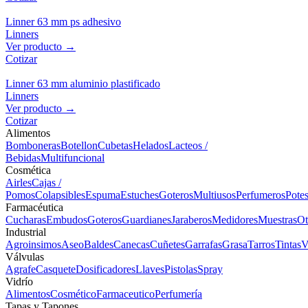
Linner 63 mm ps adhesivo
Linners
Ver producto →
Cotizar
Linner 63 mm aluminio plastificado
Linners
Ver producto →
Cotizar
Alimentos
Bomboneras
Botellon
Cubetas
Helados
Lacteos /
Bebidas
Multifuncional
Cosmética
Airles
Cajas /
Pomos
Colapsibles
Espuma
Estuches
Goteros
Multiusos
Perfumeros
Pote
Farmacéutica
Cucharas
Embudos
Goteros
Guardianes
Jaraberos
Medidores
Muestras
Ot
Industrial
Agroinsimos
Aseo
Baldes
Canecas
Cuñetes
Garrafas
Grasa
Tarros
Tintas
V
Válvulas
Agrafe
Casquete
Dosificadores
Llaves
Pistolas
Spray
Vidrío
Alimentos
Cosmético
Farmaceutico
Perfumería
Tapas y Tapones