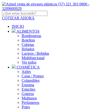
COTIZAR AHORA
INICIO
ALIMENTOS
Bomboneras
Botellon
Cubetas
Helados
Lacteos / Bebidas
Multifuncional
Ver todos
COSMÉTICA
Airles
Cajas / Pomos
Colapsibles
Espuma
Estuches
Goteros
Multiusos
Perfumeros
Potes