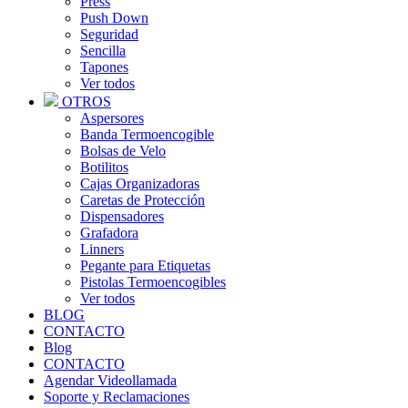
Press
Push Down
Seguridad
Sencilla
Tapones
Ver todos
OTROS
Aspersores
Banda Termoencogible
Bolsas de Velo
Botilitos
Cajas Organizadoras
Caretas de Protección
Dispensadores
Grafadora
Linners
Pegante para Etiquetas
Pistolas Termoencogibles
Ver todos
BLOG
CONTACTO
Blog
CONTACTO
Agendar Videollamada
Soporte y Reclamaciones