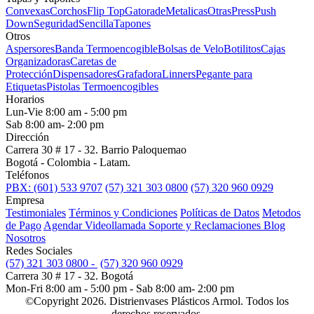
Convexas
Corchos
Flip Top
Gatorade
Metalicas
Otras
Press
Push
Down
Seguridad
Sencilla
Tapones
Otros
Aspersores
Banda Termoencogible
Bolsas de Velo
Botilitos
Cajas
Organizadoras
Caretas de
Protección
Dispensadores
Grafadora
Linners
Pegante para
Etiquetas
Pistolas Termoencogibles
Horarios
Lun-Vie 8:00 am - 5:00 pm
Sab 8:00 am- 2:00 pm
Dirección
Carrera 30 # 17 - 32. Barrio Paloquemao
Bogotá - Colombia - Latam.
Teléfonos
PBX: (601) 533 9707
(57) 321 303 0800
(57) 320 960 0929
Empresa
Testimoniales
Términos y Condiciones
Políticas de Datos
Metodos
de Pago
Agendar Videollamada
Soporte y Reclamaciones
Blog
Nosotros
Redes Sociales
(57) 321 303 0800 -
(57) 320 960 0929
Carrera 30 # 17 - 32. Bogotá
Mon-Fri 8:00 am - 5:00 pm - Sab 8:00 am- 2:00 pm
©Copyright 2026. Distrienvases Plásticos Armol. Todos los
derechos reservados.