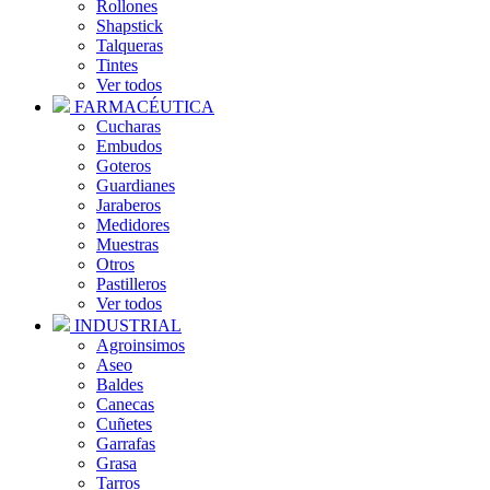
Rollones
Shapstick
Talqueras
Tintes
Ver todos
FARMACÉUTICA
Cucharas
Embudos
Goteros
Guardianes
Jaraberos
Medidores
Muestras
Otros
Pastilleros
Ver todos
INDUSTRIAL
Agroinsimos
Aseo
Baldes
Canecas
Cuñetes
Garrafas
Grasa
Tarros