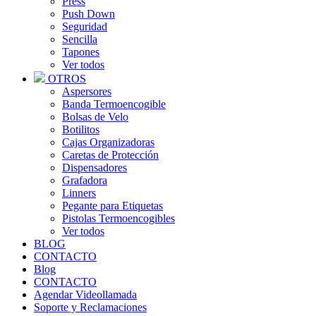
Press
Push Down
Seguridad
Sencilla
Tapones
Ver todos
OTROS
Aspersores
Banda Termoencogible
Bolsas de Velo
Botilitos
Cajas Organizadoras
Caretas de Protección
Dispensadores
Grafadora
Linners
Pegante para Etiquetas
Pistolas Termoencogibles
Ver todos
BLOG
CONTACTO
Blog
CONTACTO
Agendar Videollamada
Soporte y Reclamaciones