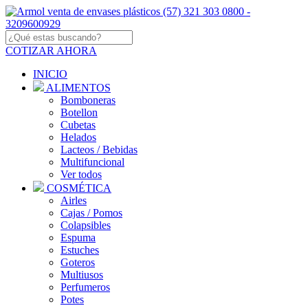
COTIZAR AHORA
INICIO
ALIMENTOS
Bomboneras
Botellon
Cubetas
Helados
Lacteos / Bebidas
Multifuncional
Ver todos
COSMÉTICA
Airles
Cajas / Pomos
Colapsibles
Espuma
Estuches
Goteros
Multiusos
Perfumeros
Potes