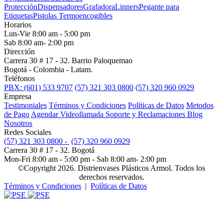
Protección
Dispensadores
Grafadora
Linners
Pegante para
Etiquetas
Pistolas Termoencogibles
Horarios
Lun-Vie 8:00 am - 5:00 pm
Sab 8:00 am- 2:00 pm
Dirección
Carrera 30 # 17 - 32. Barrio Paloquemao
Bogotá - Colombia - Latam.
Teléfonos
PBX: (601) 533 9707
(57) 321 303 0800
(57) 320 960 0929
Empresa
Testimoniales
Términos y Condiciones
Políticas de Datos
Metodos
de Pago
Agendar Videollamada
Soporte y Reclamaciones
Blog
Nosotros
Redes Sociales
(57) 321 303 0800 -
(57) 320 960 0929
Carrera 30 # 17 - 32. Bogotá
Mon-Fri 8:00 am - 5:00 pm - Sab 8:00 am- 2:00 pm
©Copyright 2026. Distrienvases Plásticos Armol. Todos los
derechos reservados.
Términos y Condiciones
|
Políticas de Datos