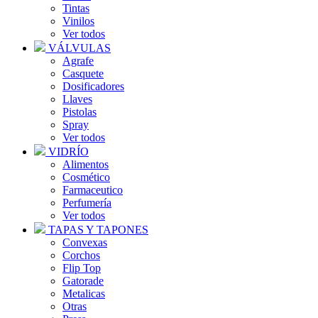
Tintas
Vinilos
Ver todos
VÁLVULAS
Agrafe
Casquete
Dosificadores
Llaves
Pistolas
Spray
Ver todos
VIDRÍO
Alimentos
Cosmético
Farmaceutico
Perfumería
Ver todos
TAPAS Y TAPONES
Convexas
Corchos
Flip Top
Gatorade
Metalicas
Otras