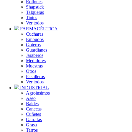
Rollones
Shapstick
Talqueras
Tintes
Ver todos
FARMACÉUTICA
Cucharas
Embudos
Goteros
Guardianes
Jaraberos
Medidores
Muestras
Otros
Pastilleros
Ver todos
INDUSTRIAL
Agroinsimos
Aseo
Baldes
Canecas
Cuñetes
Garrafas
Grasa
Tarros