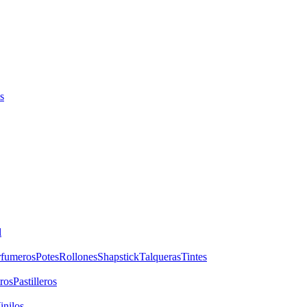
s
l
rfumeros
Potes
Rollones
Shapstick
Talqueras
Tintes
ros
Pastilleros
inilos