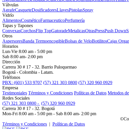
Válvulas
Agrafe
Casquete
Dosificadores
Llaves
Pistolas
Spray
Vidrío
Alimentos
Cosmético
Farmaceutico
Perfumería
Tapas y Tapones
Convexas
Corchos
Flip Top
Gatorade
Metalicas
Otras
Press
Push Down
S
Otros
Aspersores
Banda Termoencogible
Bolsas de Velo
Botilitos
Cajas Organ
Horarios
Lun-Vie 8:00 am - 5:00 pm
Sab 8:00 am- 2:00 pm
Dirección
Carrera 30 # 17 - 32. Barrio Paloquemao
Bogotá - Colombia - Latam.
Teléfonos
PBX: (601) 533 9707
(57) 321 303 0800
(57) 320 960 0929
Empresa
Testimoniales
Términos y Condiciones
Políticas de Datos
Metodos de
Redes Sociales
(57) 321 303 0800 -
(57) 320 960 0929
Carrera 30 # 17 - 32. Bogotá
Mon-Fri 8:00 am - 5:00 pm - Sab 8:00 am- 2:00 pm
©Cop
Términos y Condiciones
|
Políticas de Datos