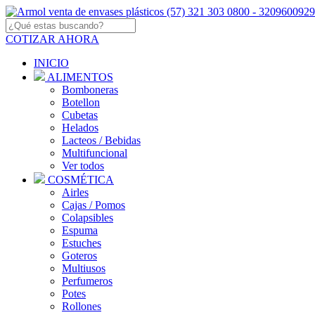
COTIZAR AHORA
INICIO
ALIMENTOS
Bomboneras
Botellon
Cubetas
Helados
Lacteos / Bebidas
Multifuncional
Ver todos
COSMÉTICA
Airles
Cajas / Pomos
Colapsibles
Espuma
Estuches
Goteros
Multiusos
Perfumeros
Potes
Rollones