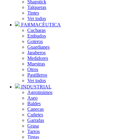
Shapstick
Talqueras
Tintes
Ver todos
FARMACÉUTICA
Cucharas
Embudos
Goteros
Guardianes
Jaraberos
Medidores
Muestras
Otros
Pastilleros
Ver todos
INDUSTRIAL
Agroinsimos
Aseo
Baldes
Canecas
Cuñetes
Garrafas
Grasa
Tarros
Tintas