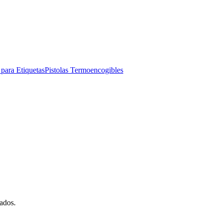
para Etiquetas
Pistolas Termoencogibles
ados.