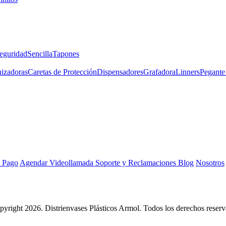
eguridad
Sencilla
Tapones
izadoras
Caretas de Protección
Dispensadores
Grafadora
Linners
Pegante 
 Pago
Agendar Videollamada
Soporte y Reclamaciones
Blog
Nosotros
yright 2026. Distrienvases Plásticos Armol. Todos los derechos reserv