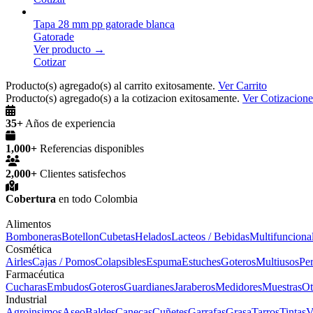
Tapa 28 mm pp gatorade blanca
Gatorade
Ver producto →
Cotizar
Producto(s) agregado(s) al carrito exitosamente.
Ver Carrito
Producto(s) agregado(s) a la cotizacion exitosamente.
Ver Cotizacione
35+
Años de experiencia
1,000+
Referencias disponibles
2,000+
Clientes satisfechos
Cobertura
en todo Colombia
Alimentos
Bomboneras
Botellon
Cubetas
Helados
Lacteos / Bebidas
Multifunciona
Cosmética
Airles
Cajas / Pomos
Colapsibles
Espuma
Estuches
Goteros
Multiusos
Pe
Farmacéutica
Cucharas
Embudos
Goteros
Guardianes
Jaraberos
Medidores
Muestras
Ot
Industrial
Agroinsimos
Aseo
Baldes
Canecas
Cuñetes
Garrafas
Grasa
Tarros
Tintas
V