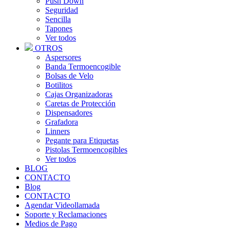
Push Down
Seguridad
Sencilla
Tapones
Ver todos
OTROS
Aspersores
Banda Termoencogible
Bolsas de Velo
Botilitos
Cajas Organizadoras
Caretas de Protección
Dispensadores
Grafadora
Linners
Pegante para Etiquetas
Pistolas Termoencogibles
Ver todos
BLOG
CONTACTO
Blog
CONTACTO
Agendar Videollamada
Soporte y Reclamaciones
Medios de Pago