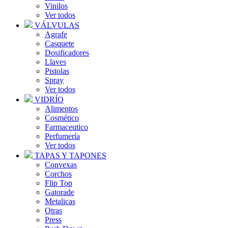
Vinilos
Ver todos
VÁLVULAS
Agrafe
Casquete
Dosificadores
Llaves
Pistolas
Spray
Ver todos
VIDRÍO
Alimentos
Cosmético
Farmaceutico
Perfumería
Ver todos
TAPAS Y TAPONES
Convexas
Corchos
Flip Top
Gatorade
Metalicas
Otras
Press