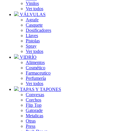
Vinilos
Ver todos
VÁLVULAS
Agrafe
Casquete
Dosificadores
Llaves
Pistolas
Spray
Ver todos
VIDRÍO
Alimentos
Cosmético
Farmaceutico
Perfumería
Ver todos
TAPAS Y TAPONES
Convexas
Corchos
Flip Top
Gatorade
Metalicas
Otras
Press