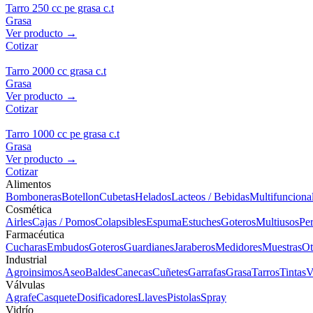
Tarro 250 cc pe grasa c.t
Grasa
Ver producto →
Cotizar
Tarro 2000 cc grasa c.t
Grasa
Ver producto →
Cotizar
Tarro 1000 cc pe grasa c.t
Grasa
Ver producto →
Cotizar
Alimentos
Bomboneras
Botellon
Cubetas
Helados
Lacteos / Bebidas
Multifunciona
Cosmética
Airles
Cajas / Pomos
Colapsibles
Espuma
Estuches
Goteros
Multiusos
Pe
Farmacéutica
Cucharas
Embudos
Goteros
Guardianes
Jaraberos
Medidores
Muestras
Ot
Industrial
Agroinsimos
Aseo
Baldes
Canecas
Cuñetes
Garrafas
Grasa
Tarros
Tintas
V
Válvulas
Agrafe
Casquete
Dosificadores
Llaves
Pistolas
Spray
Vidrío