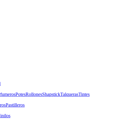
l
rfumeros
Potes
Rollones
Shapstick
Talqueras
Tintes
ros
Pastilleros
inilos