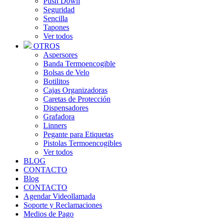
Push Down
Seguridad
Sencilla
Tapones
Ver todos
OTROS
Aspersores
Banda Termoencogible
Bolsas de Velo
Botilitos
Cajas Organizadoras
Caretas de Protección
Dispensadores
Grafadora
Linners
Pegante para Etiquetas
Pistolas Termoencogibles
Ver todos
BLOG
CONTACTO
Blog
CONTACTO
Agendar Videollamada
Soporte y Reclamaciones
Medios de Pago