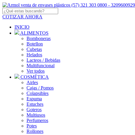
COTIZAR AHORA
INICIO
ALIMENTOS
Bomboneras
Botellon
Cubetas
Helados
Lacteos / Bebidas
Multifuncional
Ver todos
COSMÉTICA
Airles
Cajas / Pomos
Colapsibles
Espuma
Estuches
Goteros
Multiusos
Perfumeros
Potes
Rollones