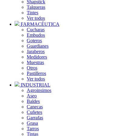
Shapstick
Talqueras
Tintes
Ver todos
FARMACÉUTICA
Cucharas
Embudos
Goteros
Guardianes
Jaraberos
Medidores
Muestras
Otros
Pastilleros
Ver todos
INDUSTRIAL
Agroinsimos
Aseo
Baldes
Canecas
Cuñetes
Garrafas
Grasa
Tarros
Tintas