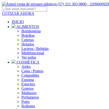
COTIZAR AHORA
INICIO
ALIMENTOS
Bomboneras
Botellon
Cubetas
Helados
Lacteos / Bebidas
Multifuncional
Ver todos
COSMÉTICA
Airles
Cajas / Pomos
Colapsibles
Espuma
Estuches
Goteros
Multiusos
Perfumeros
Potes
Rollones