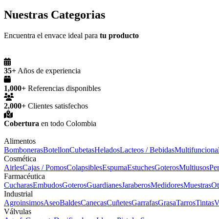
Nuestras Categorias
Encuentra el envace ideal para
tu producto
35+
Años de experiencia
1,000+
Referencias disponibles
2,000+
Clientes satisfechos
Cobertura
en todo Colombia
Alimentos
Bomboneras
Botellon
Cubetas
Helados
Lacteos / Bebidas
Multifunciona
Cosmética
Airles
Cajas / Pomos
Colapsibles
Espuma
Estuches
Goteros
Multiusos
Pe
Farmacéutica
Cucharas
Embudos
Goteros
Guardianes
Jaraberos
Medidores
Muestras
Ot
Industrial
Agroinsimos
Aseo
Baldes
Canecas
Cuñetes
Garrafas
Grasa
Tarros
Tintas
V
Válvulas