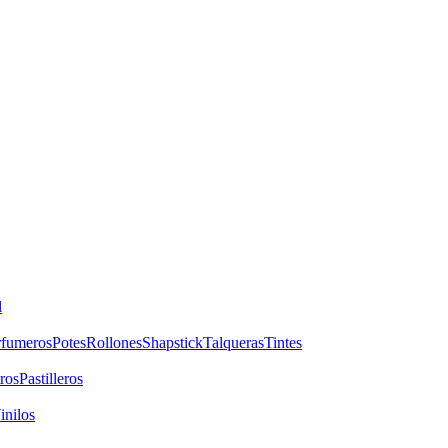
l
rfumeros
Potes
Rollones
Shapstick
Talqueras
Tintes
ros
Pastilleros
inilos