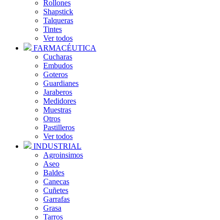
Rollones
Shapstick
Talqueras
Tintes
Ver todos
FARMACÉUTICA
Cucharas
Embudos
Goteros
Guardianes
Jaraberos
Medidores
Muestras
Otros
Pastilleros
Ver todos
INDUSTRIAL
Agroinsimos
Aseo
Baldes
Canecas
Cuñetes
Garrafas
Grasa
Tarros