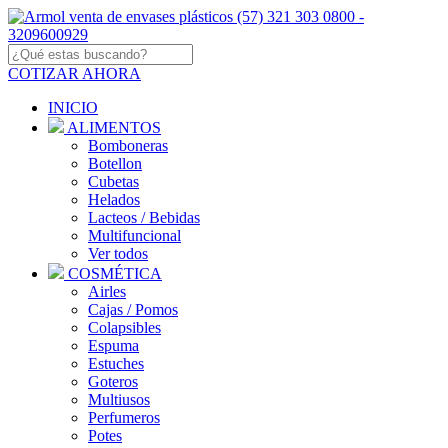
COTIZAR AHORA
INICIO
ALIMENTOS
Bomboneras
Botellon
Cubetas
Helados
Lacteos / Bebidas
Multifuncional
Ver todos
COSMÉTICA
Airles
Cajas / Pomos
Colapsibles
Espuma
Estuches
Goteros
Multiusos
Perfumeros
Potes