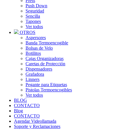
Press
Push Down
Seguridad
Sencilla
Tapones
Ver todos
OTROS
Aspersores
Banda Termoencogible
Bolsas de Velo
Botilitos
Cajas Organizadoras
Caretas de Protección
Dispensadores
Grafadora
Linners
Pegante para Etiquetas
Pistolas Termoencogibles
Ver todos
BLOG
CONTACTO
Blog
CONTACTO
Agendar Videollamada
Soporte y Reclamaciones