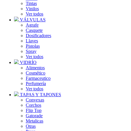
Tintas
Vinilos
Ver todos
VÁLVULAS
Agrafe
Casquete
Dosificadores
Llaves
Pistolas
Spray
Ver todos
VIDRÍO
Alimentos
Cosmético
Farmaceutico
Perfumería
Ver todos
TAPAS Y TAPONES
Convexas
Corchos
Flip Top
Gatorade
Metalicas
Otras