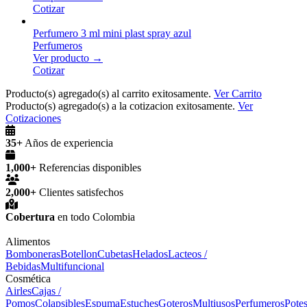
Cotizar
Perfumero 3 ml mini plast spray azul
Perfumeros
Ver producto →
Cotizar
Producto(s) agregado(s) al carrito exitosamente.
Ver Carrito
Producto(s) agregado(s) a la cotizacion exitosamente.
Ver
Cotizaciones
35+
Años de experiencia
1,000+
Referencias disponibles
2,000+
Clientes satisfechos
Cobertura
en todo Colombia
Alimentos
Bomboneras
Botellon
Cubetas
Helados
Lacteos /
Bebidas
Multifuncional
Cosmética
Airles
Cajas /
Pomos
Colapsibles
Espuma
Estuches
Goteros
Multiusos
Perfumeros
Pote