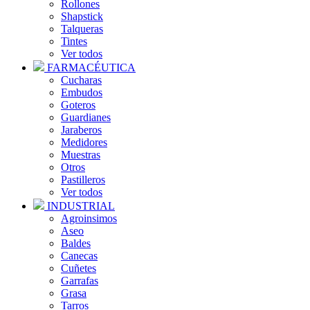
Rollones
Shapstick
Talqueras
Tintes
Ver todos
FARMACÉUTICA
Cucharas
Embudos
Goteros
Guardianes
Jaraberos
Medidores
Muestras
Otros
Pastilleros
Ver todos
INDUSTRIAL
Agroinsimos
Aseo
Baldes
Canecas
Cuñetes
Garrafas
Grasa
Tarros