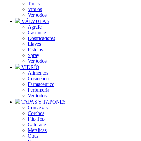
Tintas
Vinilos
Ver todos
VÁLVULAS
Agrafe
Casquete
Dosificadores
Llaves
Pistolas
Spray
Ver todos
VIDRÍO
Alimentos
Cosmético
Farmaceutico
Perfumería
Ver todos
TAPAS Y TAPONES
Convexas
Corchos
Flip Top
Gatorade
Metalicas
Otras