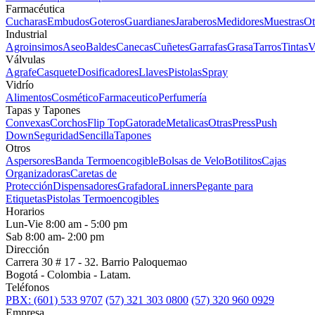
Farmacéutica
Cucharas
Embudos
Goteros
Guardianes
Jaraberos
Medidores
Muestras
Ot
Industrial
Agroinsimos
Aseo
Baldes
Canecas
Cuñetes
Garrafas
Grasa
Tarros
Tintas
V
Válvulas
Agrafe
Casquete
Dosificadores
Llaves
Pistolas
Spray
Vidrío
Alimentos
Cosmético
Farmaceutico
Perfumería
Tapas y Tapones
Convexas
Corchos
Flip Top
Gatorade
Metalicas
Otras
Press
Push
Down
Seguridad
Sencilla
Tapones
Otros
Aspersores
Banda Termoencogible
Bolsas de Velo
Botilitos
Cajas
Organizadoras
Caretas de
Protección
Dispensadores
Grafadora
Linners
Pegante para
Etiquetas
Pistolas Termoencogibles
Horarios
Lun-Vie 8:00 am - 5:00 pm
Sab 8:00 am- 2:00 pm
Dirección
Carrera 30 # 17 - 32. Barrio Paloquemao
Bogotá - Colombia - Latam.
Teléfonos
PBX: (601) 533 9707
(57) 321 303 0800
(57) 320 960 0929
Empresa