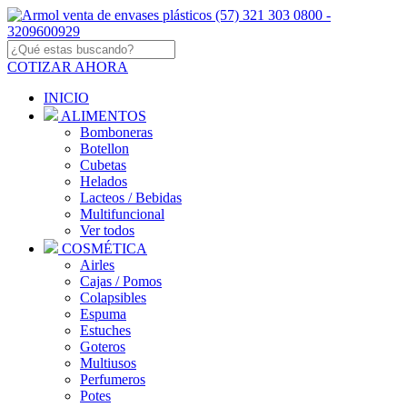
COTIZAR AHORA
INICIO
ALIMENTOS
Bomboneras
Botellon
Cubetas
Helados
Lacteos / Bebidas
Multifuncional
Ver todos
COSMÉTICA
Airles
Cajas / Pomos
Colapsibles
Espuma
Estuches
Goteros
Multiusos
Perfumeros
Potes