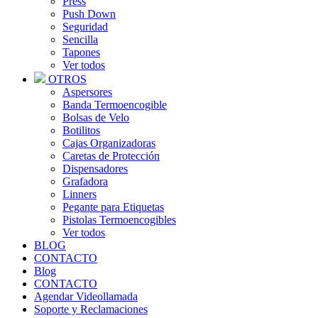
Press
Push Down
Seguridad
Sencilla
Tapones
Ver todos
OTROS
Aspersores
Banda Termoencogible
Bolsas de Velo
Botilitos
Cajas Organizadoras
Caretas de Protección
Dispensadores
Grafadora
Linners
Pegante para Etiquetas
Pistolas Termoencogibles
Ver todos
BLOG
CONTACTO
Blog
CONTACTO
Agendar Videollamada
Soporte y Reclamaciones