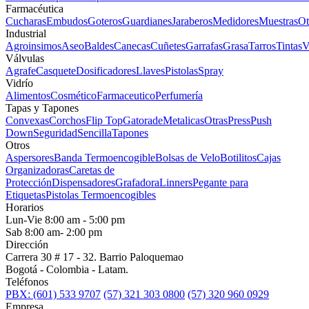
Farmacéutica
Cucharas
Embudos
Goteros
Guardianes
Jaraberos
Medidores
Muestras
Ot
Industrial
Agroinsimos
Aseo
Baldes
Canecas
Cuñetes
Garrafas
Grasa
Tarros
Tintas
V
Válvulas
Agrafe
Casquete
Dosificadores
Llaves
Pistolas
Spray
Vidrío
Alimentos
Cosmético
Farmaceutico
Perfumería
Tapas y Tapones
Convexas
Corchos
Flip Top
Gatorade
Metalicas
Otras
Press
Push
Down
Seguridad
Sencilla
Tapones
Otros
Aspersores
Banda Termoencogible
Bolsas de Velo
Botilitos
Cajas
Organizadoras
Caretas de
Protección
Dispensadores
Grafadora
Linners
Pegante para
Etiquetas
Pistolas Termoencogibles
Horarios
Lun-Vie 8:00 am - 5:00 pm
Sab 8:00 am- 2:00 pm
Dirección
Carrera 30 # 17 - 32. Barrio Paloquemao
Bogotá - Colombia - Latam.
Teléfonos
PBX: (601) 533 9707
(57) 321 303 0800
(57) 320 960 0929
Empresa