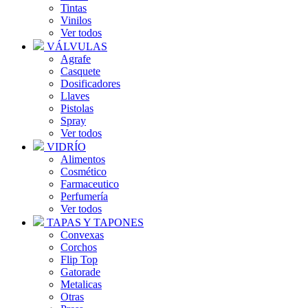
Tintas
Vinilos
Ver todos
VÁLVULAS
Agrafe
Casquete
Dosificadores
Llaves
Pistolas
Spray
Ver todos
VIDRÍO
Alimentos
Cosmético
Farmaceutico
Perfumería
Ver todos
TAPAS Y TAPONES
Convexas
Corchos
Flip Top
Gatorade
Metalicas
Otras