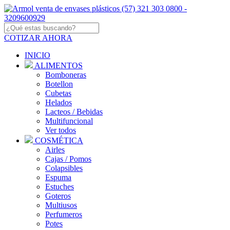
COTIZAR AHORA
INICIO
ALIMENTOS
Bomboneras
Botellon
Cubetas
Helados
Lacteos / Bebidas
Multifuncional
Ver todos
COSMÉTICA
Airles
Cajas / Pomos
Colapsibles
Espuma
Estuches
Goteros
Multiusos
Perfumeros
Potes