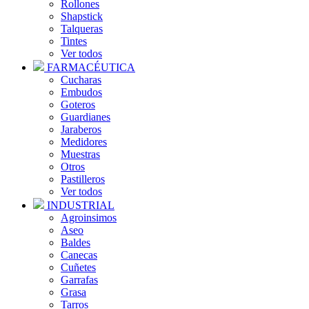
Rollones
Shapstick
Talqueras
Tintes
Ver todos
FARMACÉUTICA
Cucharas
Embudos
Goteros
Guardianes
Jaraberos
Medidores
Muestras
Otros
Pastilleros
Ver todos
INDUSTRIAL
Agroinsimos
Aseo
Baldes
Canecas
Cuñetes
Garrafas
Grasa
Tarros