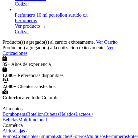
Cotizar
Perfumero 10 ml pet rollon surtido c.t
Perfumeros
Ver producto →
Cotizar
Producto(s) agregado(s) al carrito exitosamente.
Ver Carrito
Producto(s) agregado(s) a la cotizacion exitosamente.
Ver
Cotizaciones
35+
Años de experiencia
1,000+
Referencias disponibles
2,000+
Clientes satisfechos
Cobertura
en todo Colombia
Alimentos
Bomboneras
Botellon
Cubetas
Helados
Lacteos /
Bebidas
Multifuncional
Cosmética
Airles
Cajas /
Pomos
Colapsibles
Espuma
Estuches
Goteros
Multiusos
Perfumeros
Pote