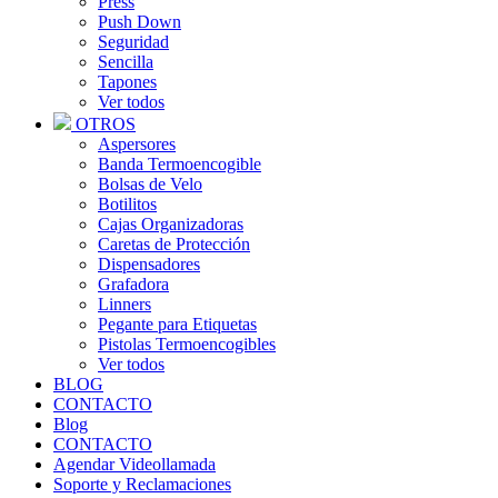
Press
Push Down
Seguridad
Sencilla
Tapones
Ver todos
OTROS
Aspersores
Banda Termoencogible
Bolsas de Velo
Botilitos
Cajas Organizadoras
Caretas de Protección
Dispensadores
Grafadora
Linners
Pegante para Etiquetas
Pistolas Termoencogibles
Ver todos
BLOG
CONTACTO
Blog
CONTACTO
Agendar Videollamada
Soporte y Reclamaciones