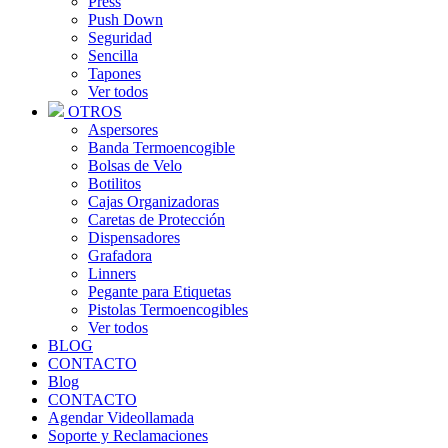
Press
Push Down
Seguridad
Sencilla
Tapones
Ver todos
OTROS
Aspersores
Banda Termoencogible
Bolsas de Velo
Botilitos
Cajas Organizadoras
Caretas de Protección
Dispensadores
Grafadora
Linners
Pegante para Etiquetas
Pistolas Termoencogibles
Ver todos
BLOG
CONTACTO
Blog
CONTACTO
Agendar Videollamada
Soporte y Reclamaciones