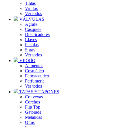
Tintas
Vinilos
Ver todos
VÁLVULAS
Agrafe
Casquete
Dosificadores
Llaves
Pistolas
Spray
Ver todos
VIDRÍO
Alimentos
Cosmético
Farmaceutico
Perfumería
Ver todos
TAPAS Y TAPONES
Convexas
Corchos
Flip Top
Gatorade
Metalicas
Otras