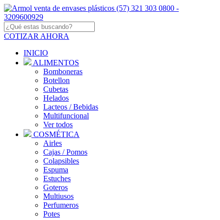
COTIZAR AHORA
INICIO
ALIMENTOS
Bomboneras
Botellon
Cubetas
Helados
Lacteos / Bebidas
Multifuncional
Ver todos
COSMÉTICA
Airles
Cajas / Pomos
Colapsibles
Espuma
Estuches
Goteros
Multiusos
Perfumeros
Potes