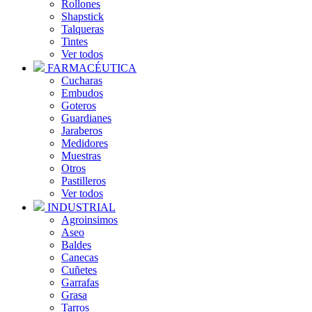
Rollones
Shapstick
Talqueras
Tintes
Ver todos
FARMACÉUTICA
Cucharas
Embudos
Goteros
Guardianes
Jaraberos
Medidores
Muestras
Otros
Pastilleros
Ver todos
INDUSTRIAL
Agroinsimos
Aseo
Baldes
Canecas
Cuñetes
Garrafas
Grasa
Tarros