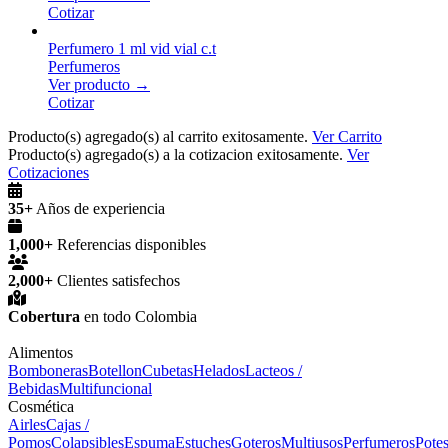
Cotizar
Perfumero 1 ml vid vial c.t
Perfumeros
Ver producto →
Cotizar
Producto(s) agregado(s) al carrito exitosamente.
Ver Carrito
Producto(s) agregado(s) a la cotizacion exitosamente.
Ver
Cotizaciones
35+
Años de experiencia
1,000+
Referencias disponibles
2,000+
Clientes satisfechos
Cobertura
en todo Colombia
Alimentos
Bomboneras
Botellon
Cubetas
Helados
Lacteos /
Bebidas
Multifuncional
Cosmética
Airles
Cajas /
Pomos
Colapsibles
Espuma
Estuches
Goteros
Multiusos
Perfumeros
Pote