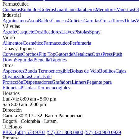
Farmacéutica
Cucharas
Embudos
Goteros
Guardianes
Jaraberos
Medidores
Muestras
Ot
Industrial
Agroinsimos
Aseo
Baldes
Canecas
Cuñetes
Garrafas
Grasa
Tarros
Tintas
V
Válvulas
Agrafe
Casquete
Dosificadores
Llaves
Pistolas
Spray
Vidrío
Alimentos
Cosmético
Farmaceutico
Perfumería
Tapas y Tapones
Convexas
Corchos
Flip Top
Gatorade
Metalicas
Otras
Press
Push
Down
Seguridad
Sencilla
Tapones
Otros
Aspersores
Banda Termoencogible
Bolsas de Velo
Botilitos
Cajas
Organizadoras
Caretas de
Protección
Dispensadores
Grafadora
Linners
Pegante para
Etiquetas
Pistolas Termoencogibles
Horarios
Lun-Vie 8:00 am - 5:00 pm
Sab 8:00 am- 2:00 pm
Dirección
Carrera 30 # 17 - 32. Barrio Paloquemao
Bogotá - Colombia - Latam.
Teléfonos
PBX: (601) 533 9707
(57) 321 303 0800
(57) 320 960 0929
Empresa