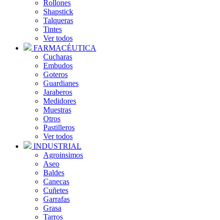
Rollones
Shapstick
Talqueras
Tintes
Ver todos
FARMACÉUTICA
Cucharas
Embudos
Goteros
Guardianes
Jaraberos
Medidores
Muestras
Otros
Pastilleros
Ver todos
INDUSTRIAL
Agroinsimos
Aseo
Baldes
Canecas
Cuñetes
Garrafas
Grasa
Tarros