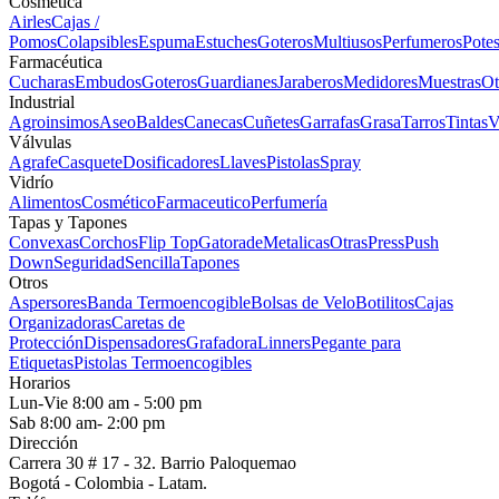
Cosmética
Airles
Cajas /
Pomos
Colapsibles
Espuma
Estuches
Goteros
Multiusos
Perfumeros
Pote
Farmacéutica
Cucharas
Embudos
Goteros
Guardianes
Jaraberos
Medidores
Muestras
Ot
Industrial
Agroinsimos
Aseo
Baldes
Canecas
Cuñetes
Garrafas
Grasa
Tarros
Tintas
V
Válvulas
Agrafe
Casquete
Dosificadores
Llaves
Pistolas
Spray
Vidrío
Alimentos
Cosmético
Farmaceutico
Perfumería
Tapas y Tapones
Convexas
Corchos
Flip Top
Gatorade
Metalicas
Otras
Press
Push
Down
Seguridad
Sencilla
Tapones
Otros
Aspersores
Banda Termoencogible
Bolsas de Velo
Botilitos
Cajas
Organizadoras
Caretas de
Protección
Dispensadores
Grafadora
Linners
Pegante para
Etiquetas
Pistolas Termoencogibles
Horarios
Lun-Vie 8:00 am - 5:00 pm
Sab 8:00 am- 2:00 pm
Dirección
Carrera 30 # 17 - 32. Barrio Paloquemao
Bogotá - Colombia - Latam.