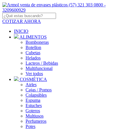
COTIZAR AHORA
INICIO
ALIMENTOS
Bomboneras
Botellon
Cubetas
Helados
Lacteos / Bebidas
Multifuncional
Ver todos
COSMÉTICA
Airles
Cajas / Pomos
Colapsibles
Espuma
Estuches
Goteros
Multiusos
Perfumeros
Potes