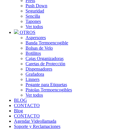
Press
Push Down
Seguridad
Sencilla
Tapones
Ver todos
OTROS
Aspersores
Banda Termoencogible
Bolsas de Velo
Botilitos
Cajas Organizadoras
Caretas de Protección
Dispensadores
Grafadora
Linners
Pegante para Etiquetas
Pistolas Termoencogibles
Ver todos
BLOG
CONTACTO
Blog
CONTACTO
Agendar Videollamada
Soporte y Reclamaciones