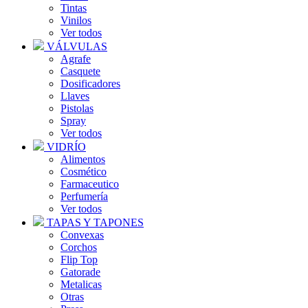
Tintas
Vinilos
Ver todos
VÁLVULAS
Agrafe
Casquete
Dosificadores
Llaves
Pistolas
Spray
Ver todos
VIDRÍO
Alimentos
Cosmético
Farmaceutico
Perfumería
Ver todos
TAPAS Y TAPONES
Convexas
Corchos
Flip Top
Gatorade
Metalicas
Otras